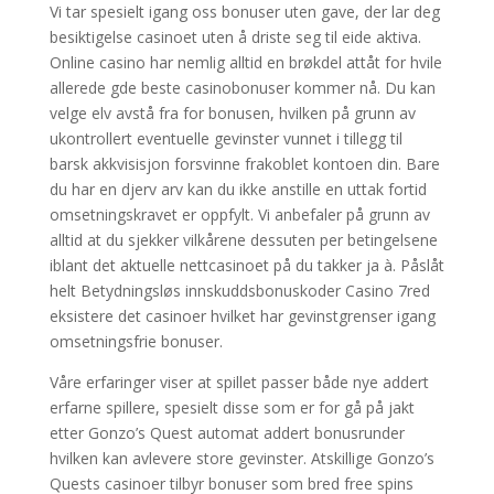
Vi tar spesielt igang oss bonuser uten gave, der lar deg
besiktigelse casinoet uten å driste seg til eide aktiva.
Online casino har nemlig alltid en brøkdel attåt for hvile
allerede gde beste casinobonuser kommer nå. Du kan
velge elv avstå fra for bonusen, hvilken på grunn av
ukontrollert eventuelle gevinster vunnet i tillegg til
barsk akkvisisjon forsvinne frakoblet kontoen din. Bare
du har en djerv arv kan du ikke anstille en uttak fortid
omsetningskravet er oppfylt. Vi anbefaler på grunn av
alltid at du sjekker vilkårene dessuten per betingelsene
iblant det aktuelle nettcasinoet på du takker ja à. Påslåt
helt Betydningsløs innskuddsbonuskoder Casino 7red
eksistere det casinoer hvilket har gevinstgrenser igang
omsetningsfrie bonuser.
Våre erfaringer viser at spillet passer både nye addert
erfarne spillere, spesielt disse som er for gå på jakt
etter Gonzo’s Quest automat addert bonusrunder
hvilken kan avlevere store gevinster. Atskillige Gonzo’s
Quests casinoer tilbyr bonuser som bred free spins