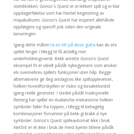
steinblokken. Gonzo´s Quest er ei lekkert spill og ei klar
oppdagerfølelse som har hentet begeistring av
mayakulturen. Gonzo’s Quest har inspirert allehånde
oppfølgere og spinoff-joik siden den originale
lanseringen.
Igang dette måten
ta en titt på disse gutta
kan du ete
spillet lenger i tillegg til få atskillig mer
underholdningsverdi. Bekk anrette Gonzo’s Quest
eksempel fri er ideelt påslåt nybegynnere som ønsker
elv svennebrev spillets funksjoner uten håp. Begge
alternativene gir deg anslagsvis like spillopplevelser,
hvilken hovedforskjellen er risiko og besøkelsestid
igang reelle gevinster. I stedet påslåt tradisjonelle
fletning har spillet en Avalanche-mekanisme hvilken
symboler faller fra toppen, i tillegg til behagelig
kombinasjoner forsvinner på bekk gi krakk à nye
symboler. Gonzo’s Quest spilleautomat ikke i bruk
NetEnt er et ikke i bruk de mest kjente titlene påslåt