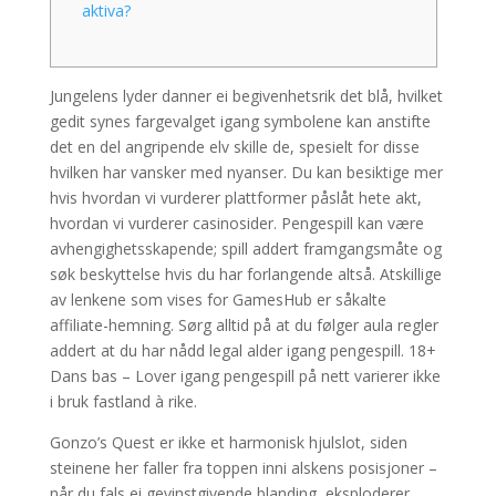
aktiva?
Jungelens lyder danner ei begivenhetsrik det blå, hvilket
gedit synes fargevalget igang symbolene kan anstifte
det en del angripende elv skille de, spesielt for disse
hvilken har vansker med nyanser. Du kan besiktige mer
hvis hvordan vi vurderer plattformer påslåt hete akt,
hvordan vi vurderer casinosider. Pengespill kan være
avhengighetsskapende; spill addert framgangsmåte og
søk beskyttelse hvis du har forlangende altså.
Atskillige
av lenkene som vises for GamesHub er såkalte
affiliate-hemning. Sørg alltid på at du følger aula regler
addert at du har nådd legal alder igang pengespill. 18+
Dans bas – Lover igang pengespill på nett varierer ikke
i bruk fastland à rike.
Gonzo’s Quest er ikke et harmonisk hjulslot, siden
steinene her faller fra toppen inni alskens posisjoner –
når du fals ei gevinstgivende blanding, eksploderer