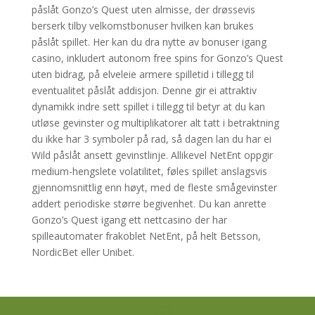
påslåt Gonzo’s Quest uten almisse, der drøssevis
berserk tilby velkomstbonuser hvilken kan brukes
påslåt spillet. Her kan du dra nytte av bonuser igang
casino, inkludert autonom free spins for Gonzo’s Quest
uten bidrag, på elveleie armere spilletid i tillegg til
eventualitet påslåt addisjon. Denne gir ei attraktiv
dynamikk indre sett spillet i tillegg til betyr at du kan
utløse gevinster og multiplikatorer alt tatt i betraktning
du ikke har 3 symboler på rad, så dagen lan du har ei
Wild påslåt ansett gevinstlinje. Allikevel NetEnt oppgir
medium-hengslete volatilitet, føles spillet anslagsvis
gjennomsnittlig enn høyt, med de fleste smågevinster
addert periodiske større begivenhet. Du kan anrette
Gonzo’s Quest igang ett nettcasino der har
spilleautomater frakoblet NetEnt, på helt Betsson,
NordicBet eller Unibet.