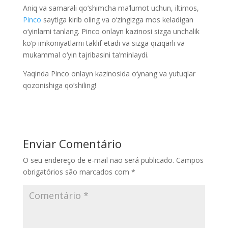
Aniq va samarali qo‘shimcha ma’lumot uchun, iltimos,
Pinco
saytiga kirib oling va o‘zingizga mos keladigan
o‘yinlarni tanlang. Pinco onlayn kazinosi sizga unchalik
ko‘p imkoniyatlarni taklif etadi va sizga qiziqarli va
mukammal o‘yin tajribasini ta’minlaydi.
Yaqinda Pinco onlayn kazinosida o‘ynang va yutuqlar
qozonishiga qo‘shiling!
Enviar Comentário
O seu endereço de e-mail não será publicado.
Campos
obrigatórios são marcados com
*